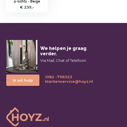
4-lichts - Beige
€ 239,-
We helpen je graag
verder.
Via Mail, Chat of Telefoon.
0182 -796023
Ik wil hulp
klantenservice@hoyz.nl