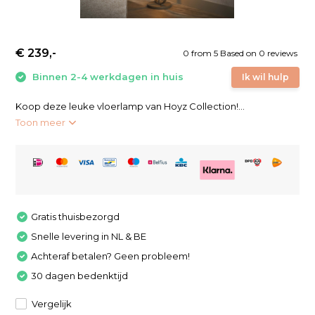
€ 239,-
0
from
5
Based on 0 reviews
Binnen 2-4 werkdagen in huis
Ik wil hulp
Koop deze leuke vloerlamp van Hoyz Collection!...
Toon meer
Gratis thuisbezorgd
Snelle levering in NL & BE
Achteraf betalen? Geen probleem!
30 dagen bedenktijd
Vergelijk