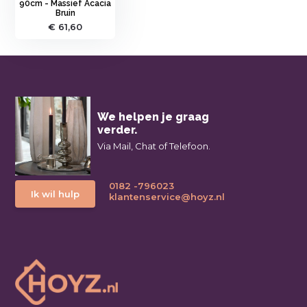
90cm - Massief Acacia
Bruin
€ 61,60
We helpen je graag
verder.
Via Mail, Chat of Telefoon.
0182 -796023
Ik wil hulp
klantenservice@hoyz.nl