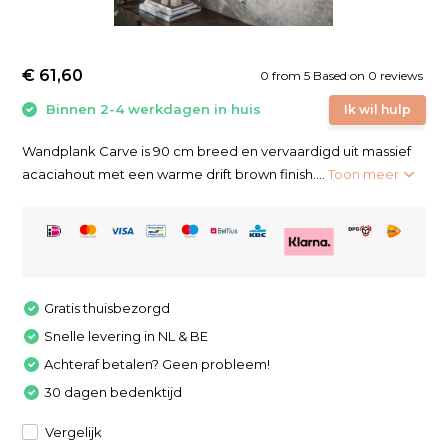
€ 61,60
0
from
5
Based on 0 reviews
Binnen 2-4 werkdagen in huis
Ik wil hulp
Wandplank Carve is 90 cm breed en vervaardigd uit massief
acaciahout met een warme drift brown finish....
Toon meer
Gratis thuisbezorgd
Snelle levering in NL & BE
Achteraf betalen? Geen probleem!
30 dagen bedenktijd
Vergelijk