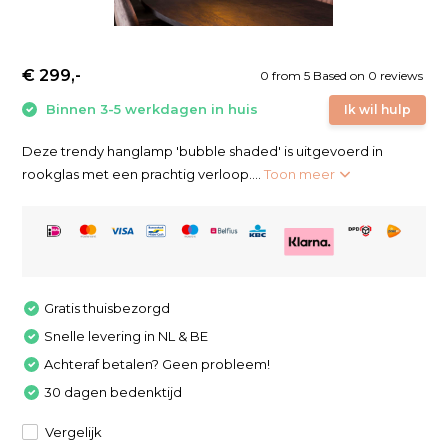
€ 299,-
0
from
5
Based on 0 reviews
Binnen 3-5 werkdagen in huis
Ik wil hulp
Deze trendy hanglamp 'bubble shaded' is uitgevoerd in
rookglas met een prachtig verloop....
Toon meer
Gratis thuisbezorgd
Snelle levering in NL & BE
Achteraf betalen? Geen probleem!
30 dagen bedenktijd
Vergelijk