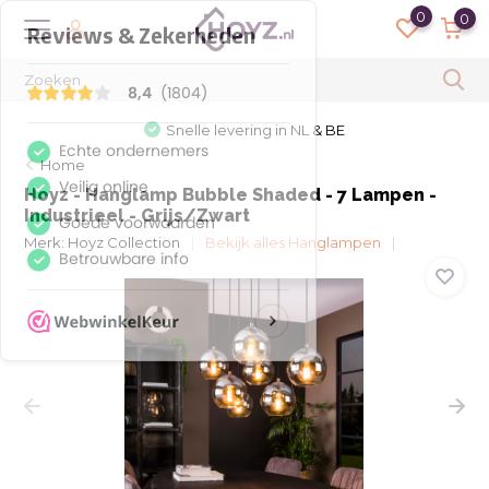
0
0
Snelle levering in NL & BE
Home
Hoyz - Hanglamp Bubble Shaded - 7 Lampen -
Industrieel - Grijs/Zwart
Merk:
Hoyz Collection
Bekijk alles Hanglampen