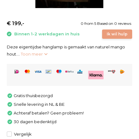
€ 199,-
0
from
5
Based on 0 reviews
Binnen 1-2 werkdagen in huis
Ik wil hulp
Deze eigentijdse hanglamp is gemaakt van naturel mango
hout....
Toon meer
Gratis thuisbezorgd
Snelle levering in NL & BE
Achteraf betalen? Geen probleem!
30 dagen bedenktijd
Vergelijk