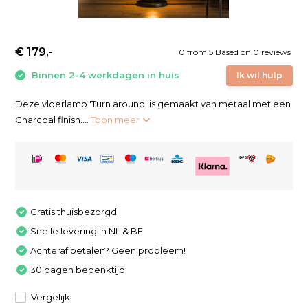
€ 179,-
0
from
5
Based on 0 reviews
Binnen 2-4 werkdagen in huis
Ik wil hulp
Deze vloerlamp 'Turn around' is gemaakt van metaal met een
Charcoal finish....
Toon meer
Gratis thuisbezorgd
Snelle levering in NL & BE
Achteraf betalen? Geen probleem!
30 dagen bedenktijd
Vergelijk