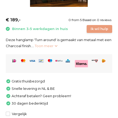
€ 189,-
0
from
5
Based on 0 reviews
Binnen 3-5 werkdagen in huis
Ik wil hulp
Deze hanglamp 'Turn around' is gemaakt van metaal met een
Charcoal finish....
Toon meer
Gratis thuisbezorgd
Snelle levering in NL & BE
Achteraf betalen? Geen probleem!
30 dagen bedenktijd
Vergelijk