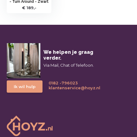
- Turn Around - Zwart
€ 189,-
We helpen je graag
verder.
Via Mail, Chat of Telefoon.
0182 -796023
Ik wil hulp
klantenservice@hoyz.nl