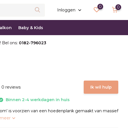
0
0
Inloggen
balkon
Baby & Kids
! Bel ons:
0182-796023
 0 reviews
Ik wil hulp
Binnen 2-4 werkdagen in huis
tom' is voorzien van een hoedenplank gemaakt van massief
 meer