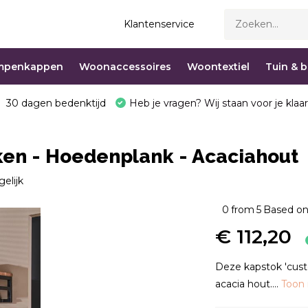
Klantenservice
mpenkappen
Woonaccessoires
Woontextiel
Tuin & 
30 dagen bedenktijd
Heb je vragen? Wij staan voor je klaar
ken - Hoedenplank - Acaciahout
gelijk
0
from
5
Based on
€ 112,20
Deze kapstok 'cus
acacia hout....
Toon