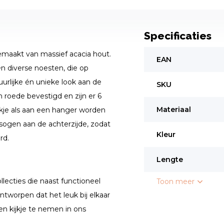
Specificaties
maakt van massief acacia hout.
EAN
en diverse noesten, die op
urlijke én unieke look aan de
SKU
roede bevestigd en zijn er 6
Materiaal
kje als aan een hanger worden
ogen aan de achterzijde, zodat
Kleur
rd.
Lengte
lecties die naast functioneel
Toon meer
ontworpen dat het leuk bij elkaar
en kijkje te nemen in ons