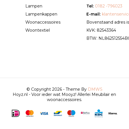
Lampen
Tel:
0182 -796023
Lampenkappen
E-mail:
klantenservi
Woonaccessoires
Bovenstaand adres is 
Woontextiel
KVK: 82543364
BTW: NL862512554B01 
© Copyright 2026 - Theme By
DMWS
Hoyz.nl - Voor ieder wat Mooyz! Allerlei Meubilair en
woonaccessoires.