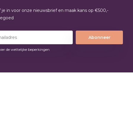
jf je in voor onze nieuwsbrief en maak kans op €500,-
tegoed
Abonneer
hier de wettelijke beperkingen