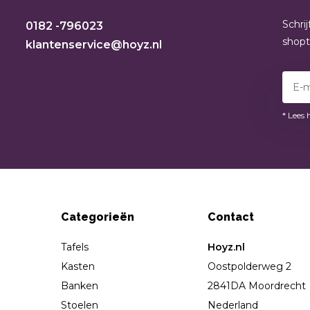
Schri
0182 -796023
shop
klantenservice@hoyz.nl
* Lees 
Categorieën
Contact
Tafels
Hoyz.nl
Kasten
Oostpolderweg 2
Banken
2841DA Moordrecht
Stoelen
Nederland