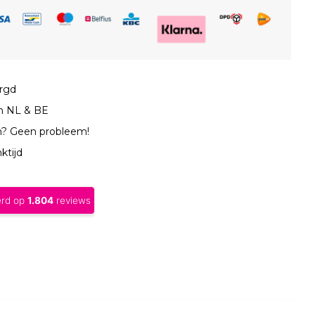
orgd
in NL & BE
n? Geen probleem!
ktijd