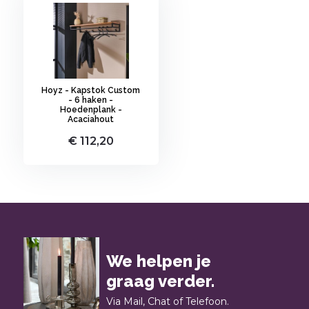
Hoyz - Kapstok Custom
- 6 haken -
Hoedenplank -
Acaciahout
€ 112,20
We helpen je
graag verder.
Via Mail, Chat of Telefoon.