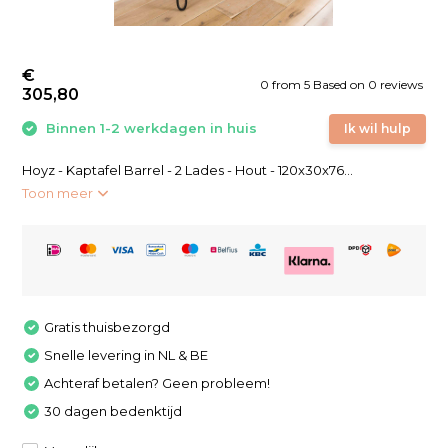
€
0
from
5
Based on 0 reviews
305,80
Binnen 1-2 werkdagen in huis
Ik wil hulp
Hoyz - Kaptafel Barrel - 2 Lades - Hout - 120x30x76...
Toon meer
Gratis thuisbezorgd
Snelle levering in NL & BE
Achteraf betalen? Geen probleem!
30 dagen bedenktijd