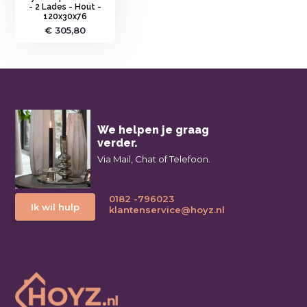
- 2 Lades - Hout -
120x30x76
€ 305,80
We helpen je graag
verder.
Via Mail, Chat of Telefoon.
0182 -796023
Ik wil hulp
klantenservice@hoyz.nl