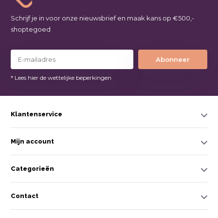
Schrijf je in voor onze nieuwsbrief en maak kans op €500,-
shoptegoed
Abonneer
* Lees hier de wettelijke beperkingen
Klantenservice
Mijn account
Categorieën
Contact