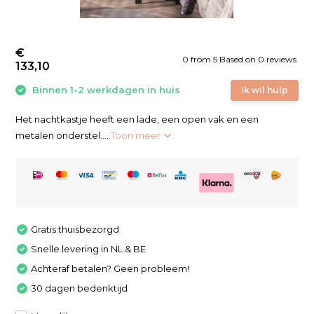
€
0
from
5
Based on 0 reviews
133,10
Binnen 1-2 werkdagen in huis
Ik wil hulp
Het nachtkastje heeft een lade, een open vak en een
metalen onderstel....
Toon meer
Gratis thuisbezorgd
Snelle levering in NL & BE
Achteraf betalen? Geen probleem!
30 dagen bedenktijd