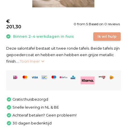
€
0
from
5
Based on 0 reviews
201,30
Binnen 2-4 werkdagen in huis
Ik wil hulp
Deze salontafel bestaat uit twee ronde tafels. Beide tafels zijn
gepoedercoat en hebben een hebben een grijze metallic
finish....
Toon meer
Gratis thuisbezorgd
Snelle levering in NL & BE
Achteraf betalen? Geen probleem!
30 dagen bedenktijd