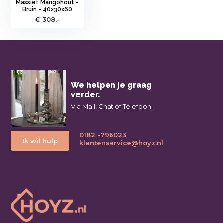
Massief Mangohout -
Bruin - 40x30x60
€ 308,-
We helpen je graag
verder.
Via Mail, Chat of Telefoon.
0182 -796023
Ik wil hulp
klantenservice@hoyz.nl