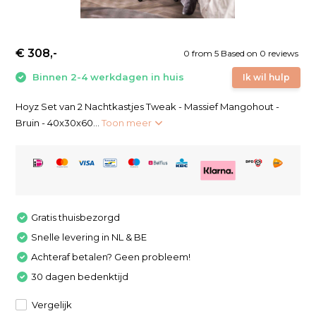
€ 308,-
0
from
5
Based on 0 reviews
Binnen 2-4 werkdagen in huis
Ik wil hulp
Hoyz Set van 2 Nachtkastjes Tweak - Massief Mangohout -
Bruin - 40x30x60...
Toon meer
Gratis thuisbezorgd
Snelle levering in NL & BE
Achteraf betalen? Geen probleem!
30 dagen bedenktijd
Vergelijk