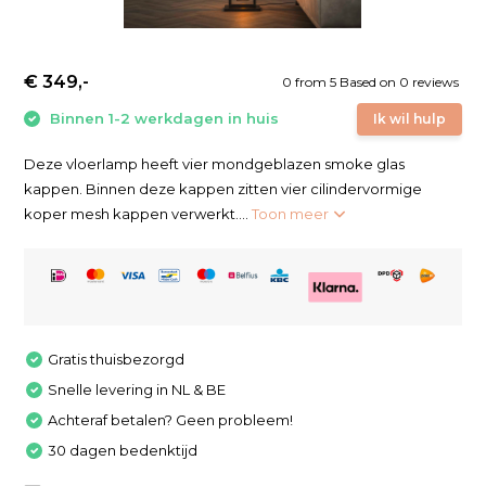
€ 349,-
0
from
5
Based on 0 reviews
Binnen 1-2 werkdagen in huis
Ik wil hulp
Deze vloerlamp heeft vier mondgeblazen smoke glas
kappen. Binnen deze kappen zitten vier cilindervormige
koper mesh kappen verwerkt....
Toon meer
Gratis thuisbezorgd
Snelle levering in NL & BE
Achteraf betalen? Geen probleem!
30 dagen bedenktijd