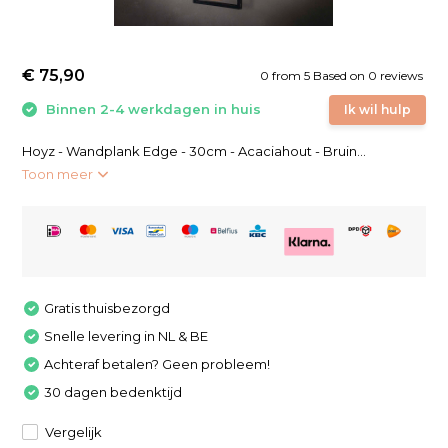
€ 75,90
0
from
5
Based on 0 reviews
Binnen 2-4 werkdagen in huis
Ik wil hulp
Hoyz - Wandplank Edge - 30cm - Acaciahout - Bruin...
Toon meer
Gratis thuisbezorgd
Snelle levering in NL & BE
Achteraf betalen? Geen probleem!
30 dagen bedenktijd
Vergelijk