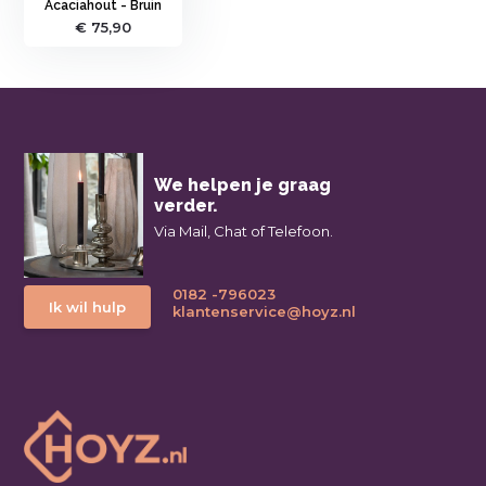
Acaciahout - Bruin
€ 75,90
We helpen je graag
verder.
Via Mail, Chat of Telefoon.
0182 -796023
Ik wil hulp
klantenservice@hoyz.nl