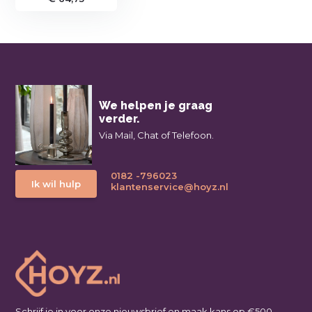
We helpen je graag
verder.
Via Mail, Chat of Telefoon.
0182 -796023
Ik wil hulp
klantenservice@hoyz.nl
Schrijf je in voor onze nieuwsbrief en maak kans op €500,-