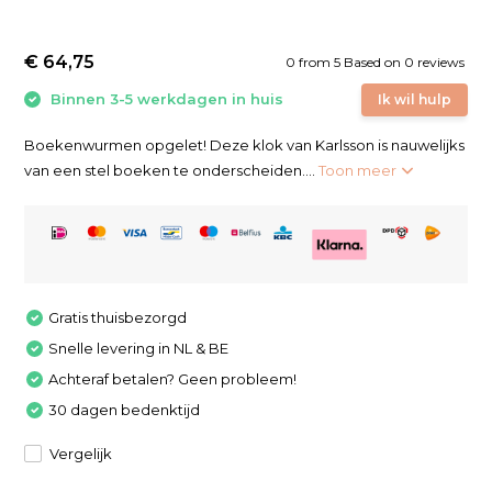
€ 64,75
0
from
5
Based on 0 reviews
Binnen 3-5 werkdagen in huis
Ik wil hulp
Boekenwurmen opgelet! Deze klok van Karlsson is nauwelijks
van een stel boeken te onderscheiden....
Toon meer
Gratis thuisbezorgd
Snelle levering in NL & BE
Achteraf betalen? Geen probleem!
30 dagen bedenktijd
Vergelijk