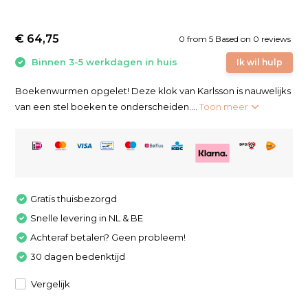
€ 64,75
0
from
5
Based on 0 reviews
Binnen 3-5 werkdagen in huis
Ik wil hulp
Boekenwurmen opgelet! Deze klok van Karlsson is nauwelijks
van een stel boeken te onderscheiden....
Toon meer
Gratis thuisbezorgd
Snelle levering in NL & BE
Achteraf betalen? Geen probleem!
30 dagen bedenktijd
Vergelijk