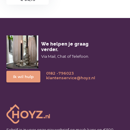
We helpen je graag
verder.
Via Mail, Chat of Telefoon.
0182 -796023
Ik wil hulp
klantenservice@hoyz.nl
Schrijf je in voor onze nieuwsbrief en maak kans op €500,-