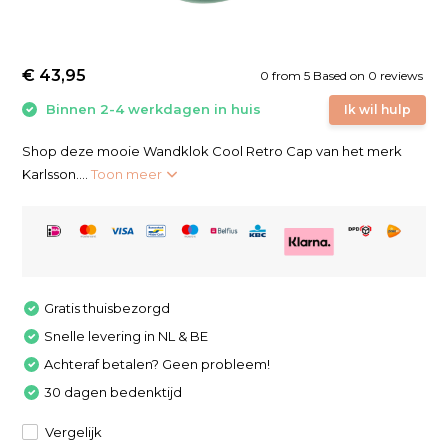
€ 43,95
0
from
5
Based on 0 reviews
Binnen 2-4 werkdagen in huis
Ik wil hulp
Shop deze mooie Wandklok Cool Retro Cap van het merk
Karlsson....
Toon meer
Gratis thuisbezorgd
Snelle levering in NL & BE
Achteraf betalen? Geen probleem!
30 dagen bedenktijd
Vergelijk