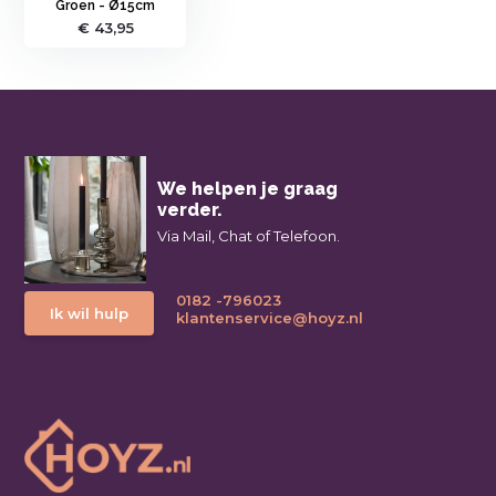
Groen - Ø15cm
€ 43,95
We helpen je graag
verder.
Via Mail, Chat of Telefoon.
0182 -796023
Ik wil hulp
klantenservice@hoyz.nl