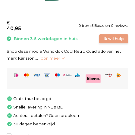
€
0
from
5
Based on 0 reviews
40,95
Binnen 3-5 werkdagen in huis
Ik wil hulp
Shop deze mooie Wandklok Cool Retro Cuadrado van het
merk Karlsson....
Toon meer
Gratis thuisbezorgd
Snelle levering in NL & BE
Achteraf betalen? Geen probleem!
30 dagen bedenktijd