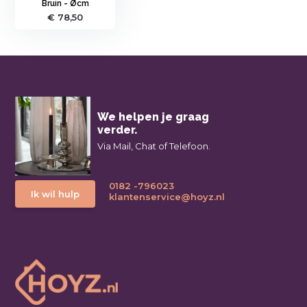
Bruin - Øcm
€ 78,50
We helpen je graag
verder.
Via Mail, Chat of Telefoon.
0182 -796023
Ik wil hulp
klantenservice@hoyz.nl