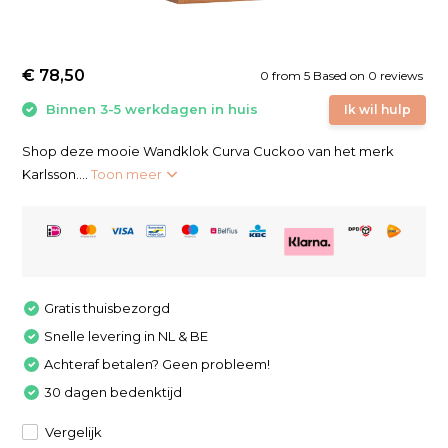
€ 78,50
0
from
5
Based on 0 reviews
Binnen 3-5 werkdagen in huis
Ik wil hulp
Shop deze mooie Wandklok Curva Cuckoo van het merk
Karlsson....
Toon meer
Gratis thuisbezorgd
Snelle levering in NL & BE
Achteraf betalen? Geen probleem!
30 dagen bedenktijd
Vergelijk