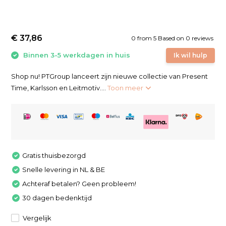
€ 37,86
0
from
5
Based on 0 reviews
Binnen 3-5 werkdagen in huis
Ik wil hulp
Shop nu! PTGroup lanceert zijn nieuwe collectie van Present
Time, Karlsson en Leitmotiv....
Toon meer
Gratis thuisbezorgd
Snelle levering in NL & BE
Achteraf betalen? Geen probleem!
30 dagen bedenktijd
Vergelijk