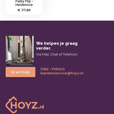
Funky Flip -
Helderroze
€ 37,86
We helpen je graag
verder.
Via Mail, Chat of Telefoon.
0182 -796023
Ik wil hulp
klantenservice@hoyz.nl