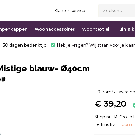
Klantenservice
mpenkappen
Woonaccessoires
Woontextiel
Tuin & 
30 dagen bedenktijd
Heb je vragen? Wij staan voor je klaar
 Mistige blauw- Ø40cm
lijk
0
from
5
Based on
€ 39,20
Shop nu! PTGroup l
Leitmotiv....
Toon 