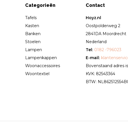
Categorieën
Contact
Tafels
Hoyz.nl
Kasten
Oostpolderweg 2
Banken
2841DA Moordrecht
Stoelen
Nederland
Lampen
Tel:
0182 -796023
Lampenkappen
E-mail:
klantenservi
Woonaccessoires
Bovenstaand adres is 
Woontextiel
KVK: 82543364
BTW: NL862512554B01 