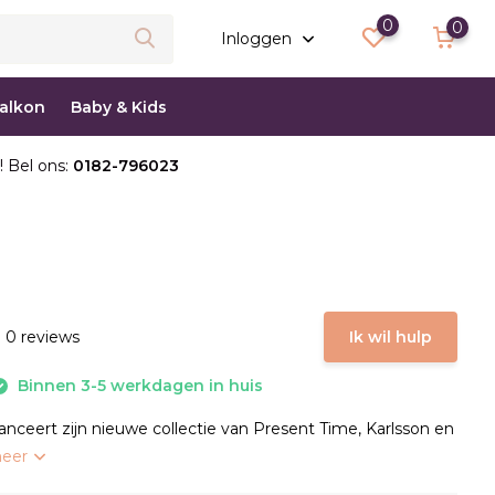
0
0
Inloggen
balkon
Baby & Kids
! Bel ons:
0182-796023
 0 reviews
Ik wil hulp
Binnen 3-5 werkdagen in huis
anceert zijn nieuwe collectie van Present Time, Karlsson en
meer