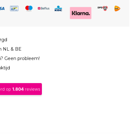
orgd
in NL & BE
n? Geen probleem!
ktijd