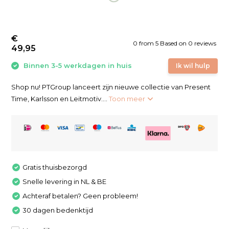
€
0
from
5
Based on 0 reviews
49,95
Binnen 3-5 werkdagen in huis
Ik wil hulp
Shop nu! PTGroup lanceert zijn nieuwe collectie van Present
Time, Karlsson en Leitmotiv....
Toon meer
Gratis thuisbezorgd
Snelle levering in NL & BE
Achteraf betalen? Geen probleem!
30 dagen bedenktijd