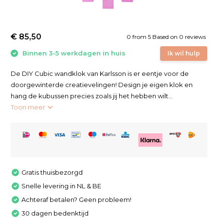
€ 85,50
0
from
5
Based on 0 reviews
Binnen 3-5 werkdagen in huis
Ik wil hulp
De DIY Cubic wandklok van Karlsson is er eentje voor de
doorgewinterde creatievelingen! Design je eigen klok en
hang de kubussen precies zoals jij het hebben wilt...
Toon meer
Gratis thuisbezorgd
Snelle levering in NL & BE
Achteraf betalen? Geen probleem!
30 dagen bedenktijd