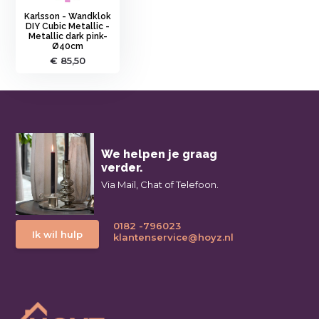
Karlsson - Wandklok
DIY Cubic Metallic -
Metallic dark pink-
Ø40cm
€ 85,50
We helpen je graag
verder.
Via Mail, Chat of Telefoon.
0182 -796023
Ik wil hulp
klantenservice@hoyz.nl