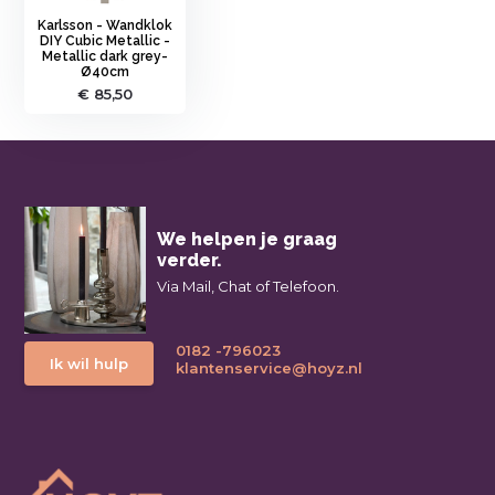
Karlsson - Wandklok
DIY Cubic Metallic -
Metallic dark grey-
Ø40cm
€ 85,50
We helpen je graag
verder.
Via Mail, Chat of Telefoon.
0182 -796023
Ik wil hulp
klantenservice@hoyz.nl