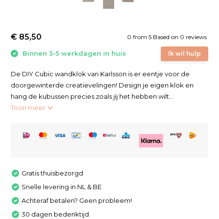
€ 85,50
0
from
5
Based on 0 reviews
Binnen 3-5 werkdagen in huis
Ik wil hulp
De DIY Cubic wandklok van Karlsson is er eentje voor de
doorgewinterde creatievelingen! Design je eigen klok en
hang de kubussen precies zoals jij het hebben wilt...
Toon meer
Gratis thuisbezorgd
Snelle levering in NL & BE
Achteraf betalen? Geen probleem!
30 dagen bedenktijd