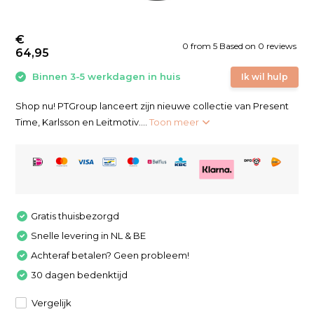
€
0
from
5
Based on 0 reviews
64,95
Binnen 3-5 werkdagen in huis
Ik wil hulp
Shop nu! PTGroup lanceert zijn nieuwe collectie van Present
Time, Karlsson en Leitmotiv....
Toon meer
Gratis thuisbezorgd
Snelle levering in NL & BE
Achteraf betalen? Geen probleem!
30 dagen bedenktijd
Vergelijk