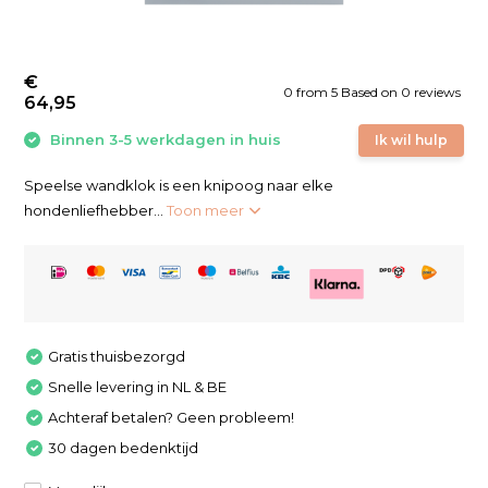
€
0
from
5
Based on 0 reviews
64,95
Binnen 3-5 werkdagen in huis
Ik wil hulp
Speelse wandklok is een knipoog naar elke
hondenliefhebber...
Toon meer
Gratis thuisbezorgd
Snelle levering in NL & BE
Achteraf betalen? Geen probleem!
30 dagen bedenktijd