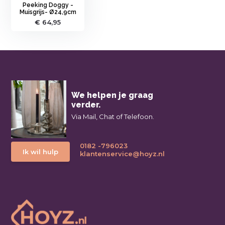
Peeking Doggy -
Muisgrijs- Ø24,9cm
€ 64,95
We helpen je graag
verder.
Via Mail, Chat of Telefoon.
0182 -796023
Ik wil hulp
klantenservice@hoyz.nl