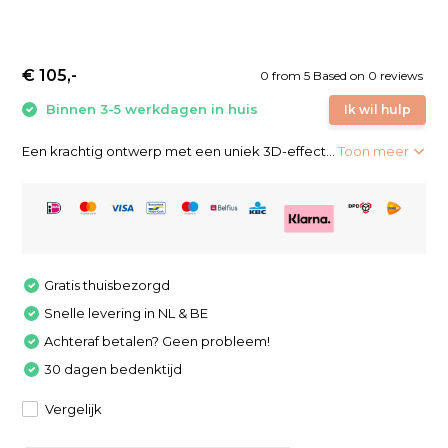
€ 105,-
0
from
5
Based on 0 reviews
Binnen 3-5 werkdagen in huis
Ik wil hulp
Een krachtig ontwerp met een uniek 3D-effect...
Toon meer
Gratis thuisbezorgd
Snelle levering in NL & BE
Achteraf betalen? Geen probleem!
30 dagen bedenktijd
Vergelijk