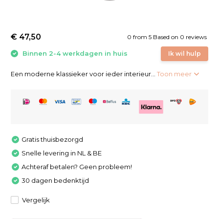
€ 47,50
0
from
5
Based on 0 reviews
Binnen 2-4 werkdagen in huis
Ik wil hulp
Een moderne klassieker voor ieder interieur...
Toon meer
Gratis thuisbezorgd
Snelle levering in NL & BE
Achteraf betalen? Geen probleem!
30 dagen bedenktijd
Vergelijk