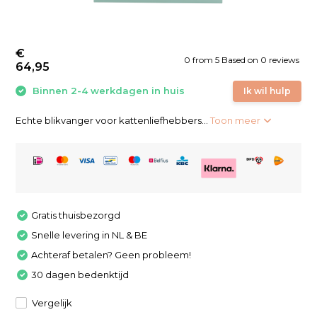
€
0
from
5
Based on 0 reviews
64,95
Binnen 2-4 werkdagen in huis
Ik wil hulp
Echte blikvanger voor kattenliefhebbers...
Toon meer
Gratis thuisbezorgd
Snelle levering in NL & BE
Achteraf betalen? Geen probleem!
30 dagen bedenktijd
Vergelijk