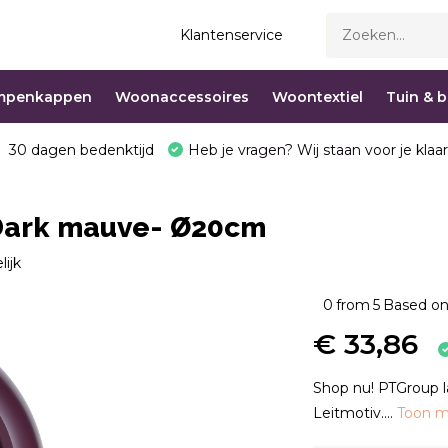
Klantenservice
mpenkappen
Woonaccessoires
Woontextiel
Tuin & 
30 dagen bedenktijd
Heb je vragen? Wij staan voor je klaar
 Dark mauve- Ø20cm
lijk
0
from
5
Based on
€ 33,86
Shop nu! PTGroup l
Leitmotiv....
Toon 