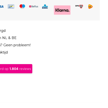
orgd
in NL & BE
n? Geen probleem!
ktijd