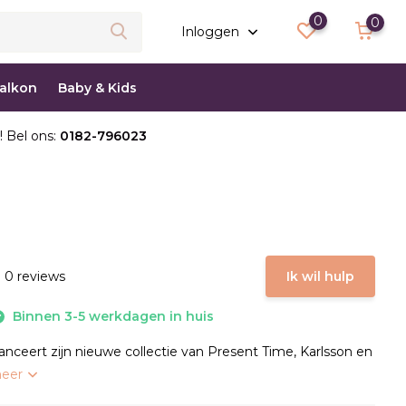
0
0
Inloggen
balkon
Baby & Kids
! Bel ons:
0182-796023
 0 reviews
Ik wil hulp
Binnen 3-5 werkdagen in huis
anceert zijn nieuwe collectie van Present Time, Karlsson en
meer