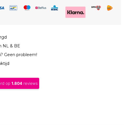
orgd
in NL & BE
n? Geen probleem!
ktijd