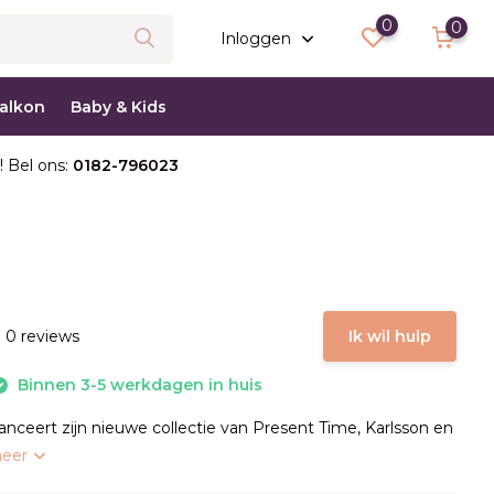
0
0
Inloggen
balkon
Baby & Kids
! Bel ons:
0182-796023
 0 reviews
Ik wil hulp
Binnen 3-5 werkdagen in huis
anceert zijn nieuwe collectie van Present Time, Karlsson en
meer