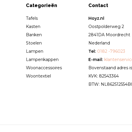
Categorieën
Contact
Tafels
Hoyz.nl
Kasten
Oostpolderweg 2
Banken
2841DA Moordrecht
Stoelen
Nederland
Lampen
Tel:
0182 -796023
Lampenkappen
E-mail:
klantenservi
Woonaccessoires
Bovenstaand adres is 
Woontextiel
KVK: 82543364
BTW: NL862512554B01 