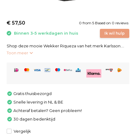
€ 57,50
0
from
5
Based on 0 reviews
Binnen 3-5 werkdagen in huis
Ik wil hulp
Shop deze mooie Wekker Riqueza van het merk Karlsson....
Toon meer
Gratis thuisbezorgd
Snelle levering in NL & BE
Achteraf betalen? Geen probleem!
30 dagen bedenktijd
Vergelijk