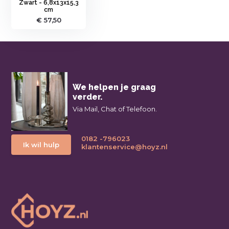
Zwart - 6,8x13x15,3
cm
€ 57,50
We helpen je graag
verder.
Via Mail, Chat of Telefoon.
0182 -796023
Ik wil hulp
klantenservice@hoyz.nl