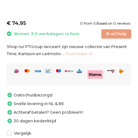
€ 74,95
0
from
5
Based on 0 reviews
Binnen 3-5 werkdagen in huis
Ik wil hulp
Shop nu! PTGroup lanceert zijn nieuwe collectie van Present
Time, Karlsson en Leitmotiv....
Toon meer
Gratis thuisbezorgd
Snelle levering in NL & BE
Achteraf betalen? Geen probleem!
30 dagen bedenktijd
Vergelijk