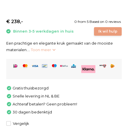
€ 238,-
0
from
5
Based on 0 reviews
Binnen 3-5 werkdagen in huis
Ik wil hulp
Een prachtige en elegante kruk gemaakt van de mooiste
materialen....
Toon meer
Gratis thuisbezorgd
Snelle levering in NL & BE
Achteraf betalen? Geen probleem!
30 dagen bedenktijd
Vergelijk