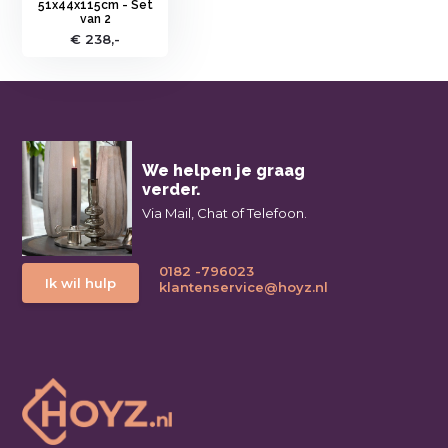
51x44x115cm - Set
van 2
€ 238,-
We helpen je graag
verder.
Via Mail, Chat of Telefoon.
0182 -796023
Ik wil hulp
klantenservice@hoyz.nl