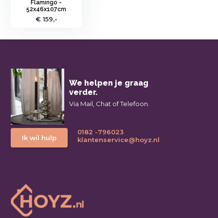
Flamingo -
52x46x107cm
€ 159,-
We helpen je graag
verder.
Via Mail, Chat of Telefoon.
0182 -796023
Ik wil hulp
klantenservice@hoyz.nl