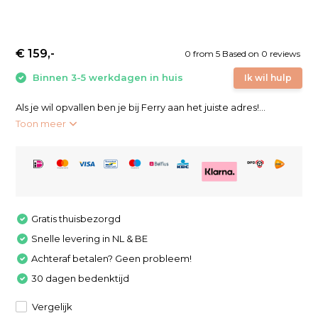
€ 159,-
0
from
5
Based on 0 reviews
Binnen 3-5 werkdagen in huis
Ik wil hulp
Als je wil opvallen ben je bij Ferry aan het juiste adres!...
Toon meer
Gratis thuisbezorgd
Snelle levering in NL & BE
Achteraf betalen? Geen probleem!
30 dagen bedenktijd
Vergelijk