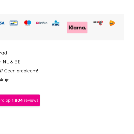
orgd
in NL & BE
n? Geen probleem!
ktijd