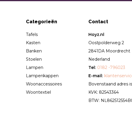
Categorieën
Contact
Tafels
Hoyz.nl
Kasten
Oostpolderweg 2
Banken
2841DA Moordrecht
Stoelen
Nederland
Lampen
Tel:
0182 -796023
Lampenkappen
E-mail:
klantenservi
Woonaccessoires
Bovenstaand adres is 
Woontextiel
KVK: 82543364
BTW: NL862512554B01 