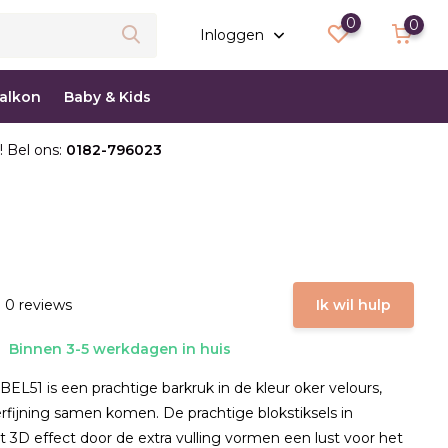
0
0
Inloggen
balkon
Baby & Kids
! Bel ons:
0182-796023
 0 reviews
Ik wil hulp
Binnen 3-5 werkdagen in huis
BEL51 is een prachtige barkruk in de kleur oker velours,
rfijning samen komen. De prachtige blokstiksels in
 3D effect door de extra vulling vormen een lust voor het