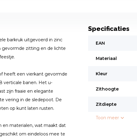
Specificaties
le barkruk uitgevoerd in zinc
EAN
n gevormde zitting en de lichte
eestje.
Materiaal
Kleur
tof heeft een vierkant gevormde
 8 verticale banen. Het u-
Zithoogte
t zijn fraaie en elegante
te vering in de sledepoot. De
Zitdiepte
eten op kunt laten rusten.
Toon meer
n en materialen, wat maakt dat
te geschikt om eindeloos mee te