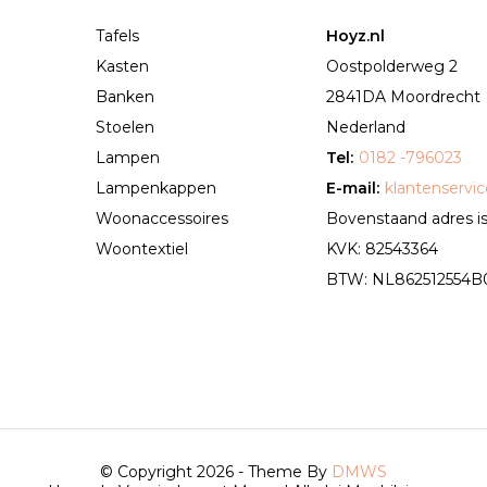
Tafels
Hoyz.nl
Kasten
Oostpolderweg 2
Banken
2841DA Moordrecht
Stoelen
Nederland
Lampen
Tel:
0182 -796023
Lampenkappen
E-mail:
klantenservi
Woonaccessoires
Bovenstaand adres is 
Woontextiel
KVK: 82543364
BTW: NL862512554B01 
© Copyright 2026 - Theme By
DMWS