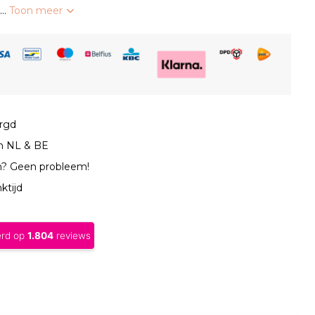
...
Toon meer
orgd
in NL & BE
n? Geen probleem!
ktijd