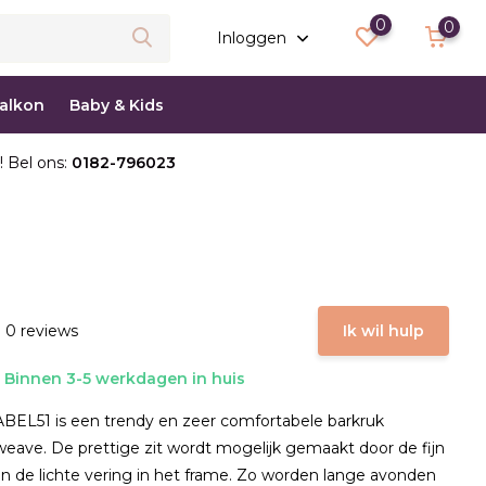
0
0
Inloggen
balkon
Baby & Kids
! Bel ons:
0182-796023
 0 reviews
Ik wil hulp
Binnen 3-5 werkdagen in huis
ABEL51 is een trendy en zeer comfortabele barkruk
weave. De prettige zit wordt mogelijk gemaakt door de fijn
n de lichte vering in het frame. Zo worden lange avonden