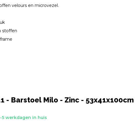
offen velours en microvezel.
ruk
n stoffen
 frame
 - Barstoel Milo - Zinc - 53x41x100cm 
-5 werkdagen in huis