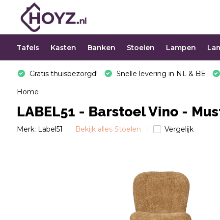
Tafels
Kasten
Banken
Stoelen
Lampen
La
Gratis thuisbezorgd!
Snelle levering in NL & BE
Home
LABEL51 - Barstoel Vino - Mu
Merk:
Label51
Bekijk alles Stoelen
Vergelijk