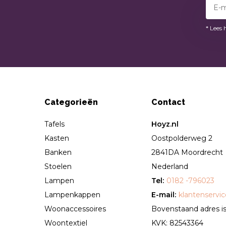
* Lees 
Categorieën
Contact
Tafels
Hoyz.nl
Kasten
Oostpolderweg 2
Banken
2841DA Moordrecht
Stoelen
Nederland
Lampen
Tel:
0182 -796023
Lampenkappen
E-mail:
klantenservi
Woonaccessoires
Bovenstaand adres is 
Woontextiel
KVK: 82543364