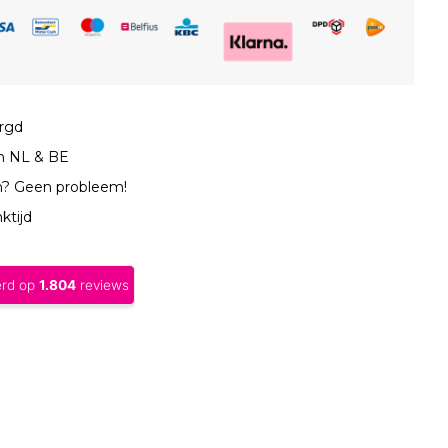
orgd
in NL & BE
n? Geen probleem!
ktijd