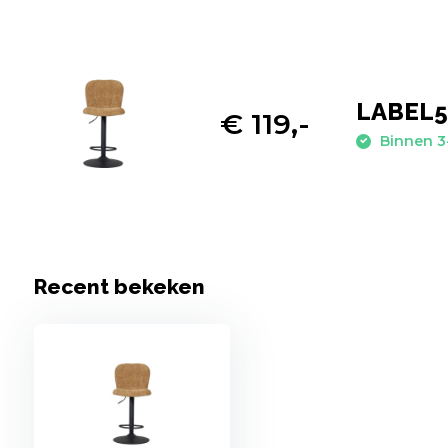
LABEL51
€ 119,-
Binnen 3
Recent bekeken