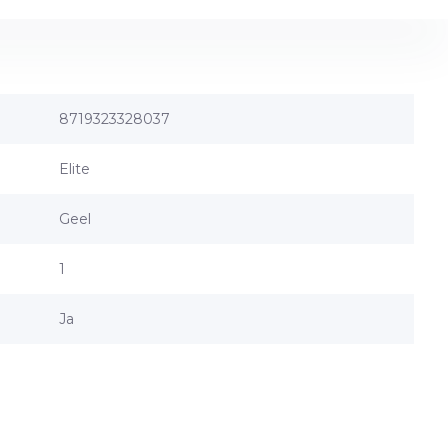
8719323328037
Elite
Geel
1
Ja