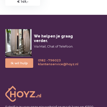
€ 149,-
We helpen je graag
verder.
Via Mail, Chat of Telefoon.
0182 -796023
Ik wil hulp
klantenservice@hoyz.nl
Schrijf je in voor onze nieuwsbrief en maak kans op €500,-