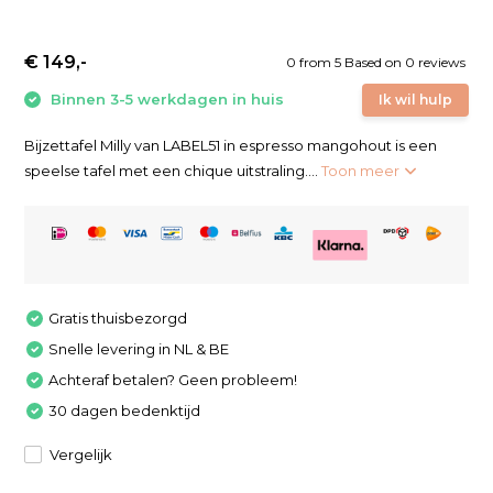
€ 149,-
0
from
5
Based on 0 reviews
Binnen 3-5 werkdagen in huis
Ik wil hulp
Bijzettafel Milly van LABEL51 in espresso mangohout is een
speelse tafel met een chique uitstraling....
Toon meer
Gratis thuisbezorgd
Snelle levering in NL & BE
Achteraf betalen? Geen probleem!
30 dagen bedenktijd
Vergelijk