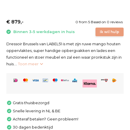
€ 879,-
0
from
5
Based on 0 reviews
Binnen 3-5 werkdagen in huis
Ik wil hulp
Dressoir Brussels van LABEL51 is met zijn ruwe mango houten
oppervlaktes, super handige opbergvakken en lades een
functioneel en stoer meubel en zal een waar pronkstuk zijn in
huis....
Toon meer
Gratis thuisbezorgd
Snelle levering in NL & BE
Achteraf betalen? Geen probleem!
30 dagen bedenktijd