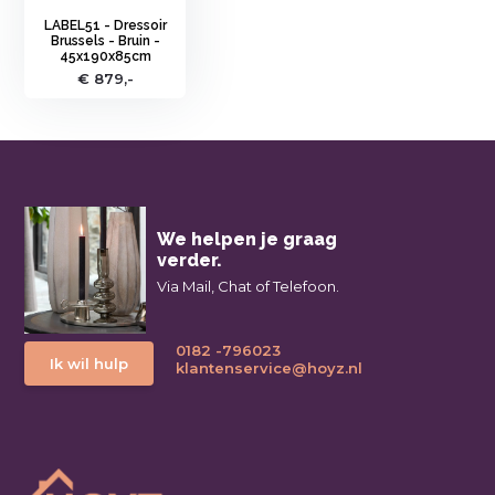
LABEL51 - Dressoir
Brussels - Bruin -
45x190x85cm
€ 879,-
We helpen je graag
verder.
Via Mail, Chat of Telefoon.
0182 -796023
Ik wil hulp
klantenservice@hoyz.nl