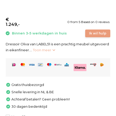
€
0
from
5
Based on 0 reviews
1.249,-
Binnen 3-5 werkdagen in huis
Ik wil hulp
Dressoir Oliva van LABEL51 is een prachtig meubel uitgevoerd
in eikenfineer....
Toon meer
Gratis thuisbezorgd
Snelle levering in NL & BE
Achteraf betalen? Geen probleem!
30 dagen bedenktijd