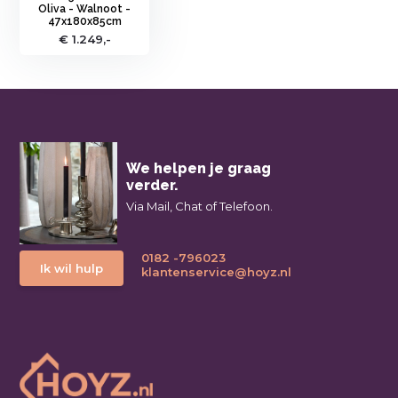
Oliva - Walnoot -
47x180x85cm
€ 1.249,-
We helpen je graag
verder.
Via Mail, Chat of Telefoon.
0182 -796023
Ik wil hulp
klantenservice@hoyz.nl