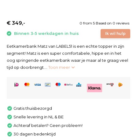
€ 349,-
0
from
5
Based on 0 reviews
Binnen 3-5 werkdagen in huis
Ik wil hulp
Eetkamerbank Matz van LABEL51 is een echte topper in zijn
segment! Matz is een super comfortabele, hippe en in het
oog springende eetkamerbank waar je maar al te graag veel
tijd op doorbrengt....
Toon meer
Gratis thuisbezorgd
Snelle levering in NL & BE
Achteraf betalen? Geen probleem!
30 dagen bedenktijd