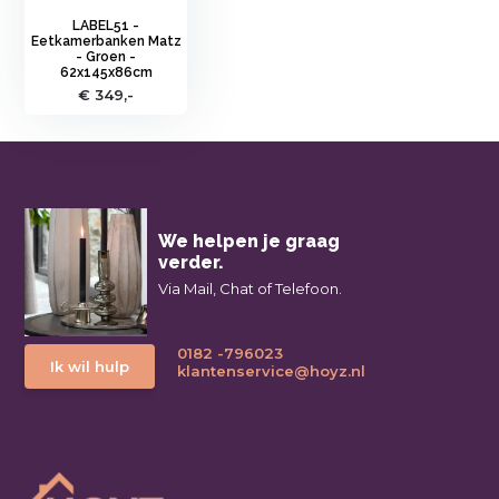
LABEL51 -
Eetkamerbanken Matz
- Groen -
62x145x86cm
€ 349,-
We helpen je graag
verder.
Via Mail, Chat of Telefoon.
0182 -796023
Ik wil hulp
klantenservice@hoyz.nl