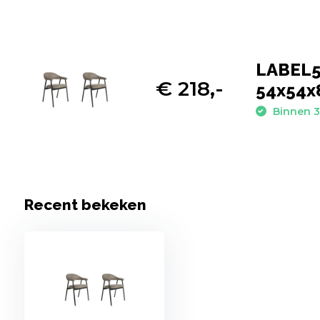
LABEL51
€ 218,-
54x54x8
Binnen 3
Recent bekeken