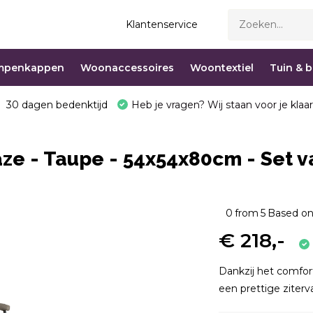
Klantenservice
mpenkappen
Woonaccessoires
Woontextiel
Tuin & 
30 dagen bedenktijd
Heb je vragen? Wij staan voor je klaar
e - Taupe - 54x54x80cm - Set v
0
from
5
Based on
€ 218,-
Dankzij het comfor
een prettige ziterva