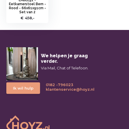
Eetkamerstoel Bern -
Rood - 66x61x91cm -
Set van 2
€ 458,-
We helpen je graag
verder.
Via Mail, Chat of Telefoon.
0182 -796023
Ik wil hulp
klantenservice@hoyz.nl