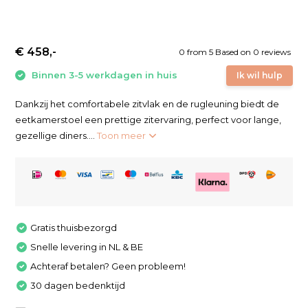
€ 458,-
0
from
5
Based on 0 reviews
Binnen 3-5 werkdagen in huis
Ik wil hulp
Dankzij het comfortabele zitvlak en de rugleuning biedt de
eetkamerstoel een prettige zitervaring, perfect voor lange,
gezellige diners....
Toon meer
Gratis thuisbezorgd
Snelle levering in NL & BE
Achteraf betalen? Geen probleem!
30 dagen bedenktijd