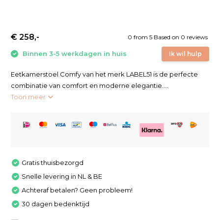
€ 258,-
0
from
5
Based on 0 reviews
Binnen 3-5 werkdagen in huis
Ik wil hulp
Eetkamerstoel Comfy van het merk LABEL51 is de perfecte
combinatie van comfort en moderne elegantie....
Toon meer
Gratis thuisbezorgd
Snelle levering in NL & BE
Achteraf betalen? Geen probleem!
30 dagen bedenktijd