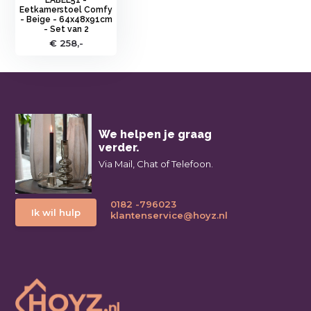
Eetkamerstoel Comfy
- Beige - 64x48x91cm
- Set van 2
€ 258,-
We helpen je graag
verder.
Via Mail, Chat of Telefoon.
0182 -796023
Ik wil hulp
klantenservice@hoyz.nl