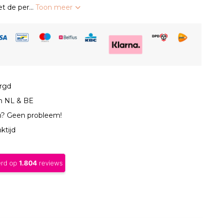
t de per...
Toon meer
orgd
in NL & BE
n? Geen probleem!
ktijd