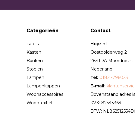
Categorieën
Contact
Tafels
Hoyz.nl
Kasten
Oostpolderweg 2
Banken
2841DA Moordrecht
Stoelen
Nederland
Lampen
Tel:
0182 -796023
Lampenkappen
E-mail:
klantenservi
Woonaccessoires
Bovenstaand adres is 
Woontextiel
KVK: 82543364
BTW: NL862512554B01 