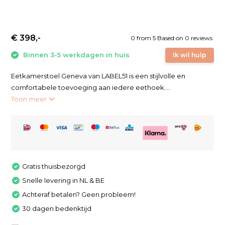
€ 398,-
0
from
5
Based on 0 reviews
Binnen 3-5 werkdagen in huis
Ik wil hulp
Eetkamerstoel Geneva van LABEL51 is een stijlvolle en
comfortabele toevoeging aan iedere eethoek....
Toon meer
Gratis thuisbezorgd
Snelle levering in NL & BE
Achteraf betalen? Geen probleem!
30 dagen bedenktijd