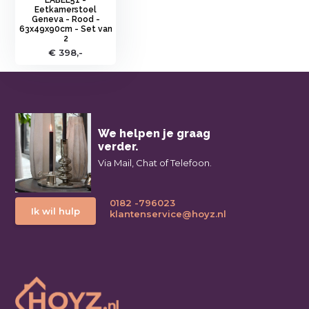
Eetkamerstoel
Geneva - Rood -
63x49x90cm - Set van
2
€ 398,-
We helpen je graag
verder.
Via Mail, Chat of Telefoon.
0182 -796023
Ik wil hulp
klantenservice@hoyz.nl