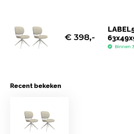
LABEL51
€ 398,-
63x49x
Binnen 3
Recent bekeken