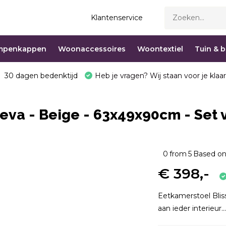
Klantenservice
mpenkappen
Woonaccessoires
Woontextiel
Tuin & 
30 dagen bedenktijd
Heb je vragen? Wij staan voor je klaar
va - Beige - 63x49x90cm - Set 
0
from
5
Based on
€ 398,-
Eetkamerstoel Bli
aan ieder interieur..