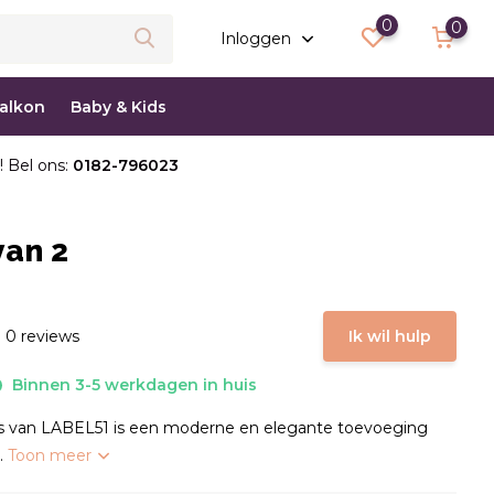
0
0
Inloggen
balkon
Baby & Kids
! Bel ons:
0182-796023
van 2
 0 reviews
Ik wil hulp
Binnen 3-5 werkdagen in huis
ss van LABEL51 is een moderne en elegante toevoeging
..
Toon meer