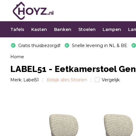
Tafels
Kasten
Banken
Stoelen
Lampen
La
Gratis thuisbezorgd!
Snelle levering in NL & BE
Home
LABEL51 - Eetkamerstoel Gene
Merk:
Label51
Bekijk alles Stoelen
Vergelijk