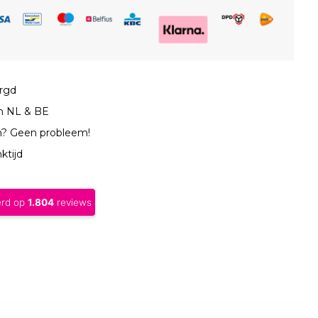
orgd
in NL & BE
n? Geen probleem!
ktijd