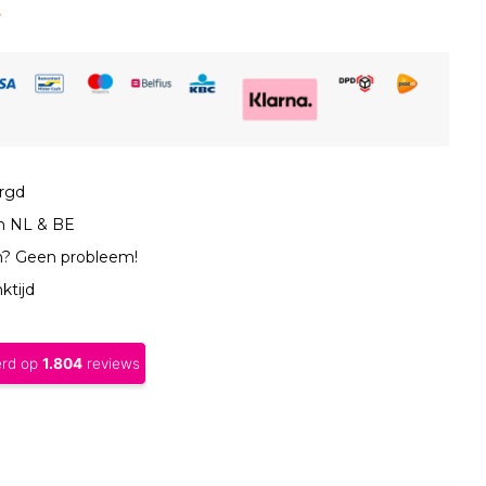
orgd
in NL & BE
n? Geen probleem!
ktijd