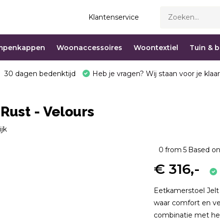
Klantenservice
mpenkappen
Woonaccessoires
Woontextiel
Tuin & 
30 dagen bedenktijd
Heb je vragen? Wij staan voor je klaar
Rust - Velours
ijk
0
from
5
Based on
€ 316,-
Eetkamerstoel Jelt 
waar comfort en ve
combinatie met het