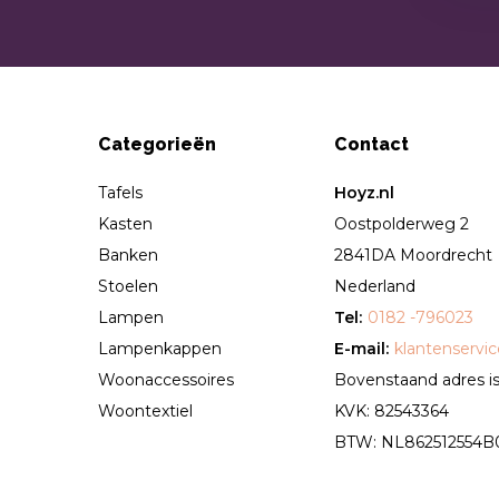
Categorieën
Contact
Tafels
Hoyz.nl
Kasten
Oostpolderweg 2
Banken
2841DA Moordrecht
Stoelen
Nederland
Lampen
Tel:
0182 -796023
Lampenkappen
E-mail:
klantenservi
Woonaccessoires
Bovenstaand adres is 
Woontextiel
KVK: 82543364
BTW: NL862512554B01 