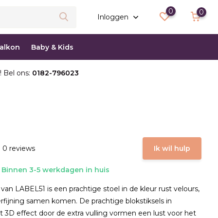
0
0
Inloggen
balkon
Baby & Kids
! Bel ons:
0182-796023
 0 reviews
Ik wil hulp
Binnen 3-5 werkdagen in huis
van LABEL51 is een prachtige stoel in de kleur rust velours,
rfijning samen komen. De prachtige blokstiksels in
 3D effect door de extra vulling vormen een lust voor het