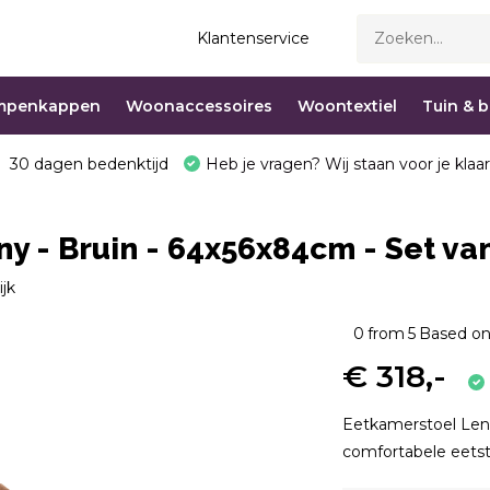
Klantenservice
mpenkappen
Woonaccessoires
Woontextiel
Tuin & 
30 dagen bedenktijd
Heb je vragen? Wij staan voor je klaar
y - Bruin - 64x56x84cm - Set van
ijk
0
from
5
Based on
€ 318,-
Eetkamerstoel Lenn
comfortabele eetst