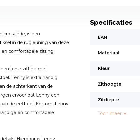
Specificaties
icro suède, is een
EAN
tiksel in de rugleuning van deze
 en comfortabele zitting.
Materiaal
Kleur
een forse zitting met
oel. Lenny is extra handig
Zithoogte
aan de achterkant van de
orgen ervoor dat Lenny een
Zitdiepte
n aan de eettafel. Kortom, Lenny
 handige én comfortabele
Toon meer
etails. Hierdoor is Lenny