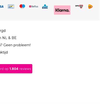
orgd
in NL & BE
n? Geen probleem!
ktijd