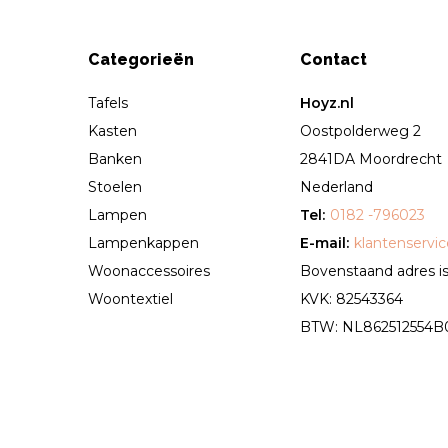
Categorieën
Contact
Tafels
Hoyz.nl
Kasten
Oostpolderweg 2
Banken
2841DA Moordrecht
Stoelen
Nederland
Lampen
Tel:
0182 -796023
Lampenkappen
E-mail:
klantenservi
Woonaccessoires
Bovenstaand adres is 
Woontextiel
KVK: 82543364
BTW: NL862512554B01 