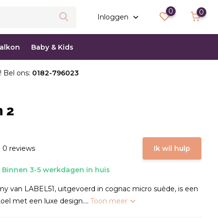
0
0
Inloggen
balkon
Baby & Kids
! Bel ons:
0182-796023
 2
 0 reviews
Ik wil hulp
Binnen 3-5 werkdagen in huis
y van LABEL51, uitgevoerd in cognac micro suède, is een
oel met een luxe design....
Toon meer