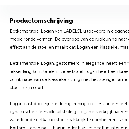
Productomschrijving
Eetkamerstoel Logan van LABEL51, uitgevoerd in elegance,
mooie ronde vormen. De overloop van de rugleuning naar d
effect aan de stoel en maakt dat Logan een klassieke, maar 
Eetkamerstoel Logan, gestoffeerd in elegance, heeft een fij
lekker lang kunt tafelen. De eetstoel Logan heeft een bre
combinatie van de klassieke zitting met het stevige fram
stoel in zijn soort.
Logan past door zijn ronde rugleuning precies aan een eet
dynamische, sfeervolle uitstraling. Logan is verkrijgbaar ver
waardoor de eetkamerstoel makkelijk te combineren is met 
Kortom, Logan past thuis in ieder huis en geeft je interieur e