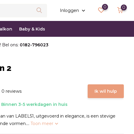
0
0
Inloggen
balkon
Baby & Kids
! Bel ons:
0182-796023
n 2
 0 reviews
Ik wil hulp
Binnen 3-5 werkdagen in huis
n van LABEL51, uitgevoerd in elegance, is een stevige
nde vormen....
Toon meer