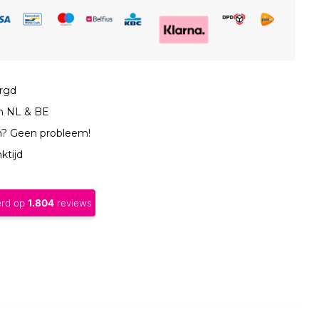
orgd
in NL & BE
n? Geen probleem!
ktijd