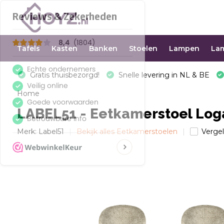
Tafels
Kasten
Banken
Stoelen
Lampen
La
Gratis thuisbezorgd!
Snelle levering in NL & BE
Home
LABEL51 - Eetkamerstoel Loga
Merk:
Label51
Bekijk alles Eetkamerstoelen
Vergel