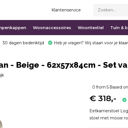
Klantenservice
mpenkappen
Woonaccessoires
Woontextiel
Tuin & 
30 dagen bedenktijd
Heb je vragen? Wij staan voor je klaar
n - Beige - 62x57x84cm - Set va
ijk
0
from
5
Based on
€ 318,-
Eetkamerstoel Loga
stoel met mooie ro