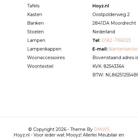
Tafels
Hoyz.nl
Kasten
Oostpolderweg 2
Banken
2841DA Moordrecht
Stoelen
Nederland
Lampen
Tel:
0182 -796023
Lampenkappen
E-mail:
klantenservi
Woonaccessoires
Bovenstaand adres is 
Woontextiel
KVK: 82543364
BTW: NL862512554B01 
© Copyright 2026 - Theme By
DMWS
Hoyz.nl - Voor ieder wat Mooyz! Allerlei Meubilair en